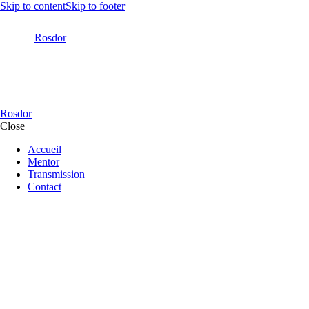
Skip to content
Skip to footer
Rosdor
Rosdor
Close
Accueil
Mentor
Transmission
Contact
facebook-
twitter-
dribble-
instagram
1
new
new