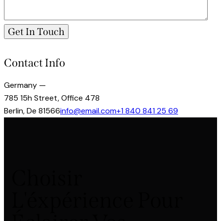
Contact Info
Germany —
785 15h Street, Office 478
Berlin, De 81566
info@email.com
+1 840 841 25 69
Choisir
L'éxpérience Pour