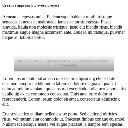
Creative approach to every project
Aenean et egestas nulla. Pellentesque habitant morbi tristique
senectus et netus et malesuada fames ac turpis egestas. Fusce
gravida, ligula non molestie tristique, justo elit blandit risus, blandit
maximus augue magna accumsan ante. Duis id mi tristique, pulvinar
neque at, lobortis tortor.
Stet clita kasd gubergren, no sea sanctus est labore et dolore.
By
Kevin Smith
Lorem ipsum dolor sit amet, consectetur adipisicing elit, sed do
eiusmod tempor incididunt ut labore et dolore magna aliqua. Ut
enim ad minim veniam, quis nostrud exercitation ullamco laboris nisi
ut aliquip ex ea commodo consequat. Duis aute irure dolor in
reprehenderit. Lorem ipsum dolor sit amet, consectetur adipiscing
elit.
Etiam vitae leo et diam pellentesque porta. Sed eleifend ultricies
risus, vel rutrum erat commodo ut. Praesent finibus congue euismod.
Nullam scelerisque massa vel augue placerat, a tempor sem egestas.