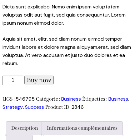
Dicta sunt explicabo. Nemo enim ipsam voluptatem
voluptas odit aut fugit, sed quia consequuntur. Lorem
ipsum nonum eirmod dolor.
Aquia sit amet, elitr, sed diam nonum eirmod tempor
invidunt labore et dolore magna aliquyam.erat, sed diam
voluptua. At vero accusam et justo duo dolores et ea
rebum.
quantité
Buy now
de
Make
546795
Business
Business
UGS :
Catégorie :
Étiquettes :
,
Money
Strategy
Success
2346
,
Product ID:
Description
Informations complémentaires