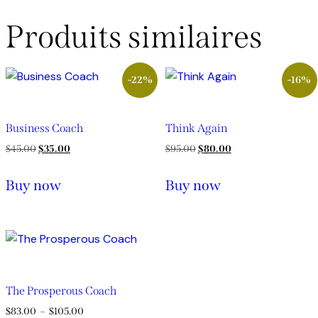
Produits similaires
-22%
-16%
Business Coach
Think Again
Le
Le
Le
Le
$
45.00
$
35.00
$
95.00
$
80.00
prix
prix
prix
prix
Buy now
Buy now
initial
actuel
initial
actuel
était :
est :
était :
est :
$45.00.
$35.00.
$95.00.
$80.00.
The Prosperous Coach
Plage
$
83.00
–
$
105.00